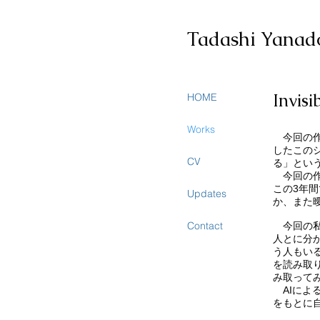
Tadashi Yanad
Invisi
HOME
Works
今回の作品
したこの
CV
る」とい
今回の作
この3年
Updates
か、また
Contact
今回の私
人とに分
う人もい
を読み取
み取って
AIによ
をもとに