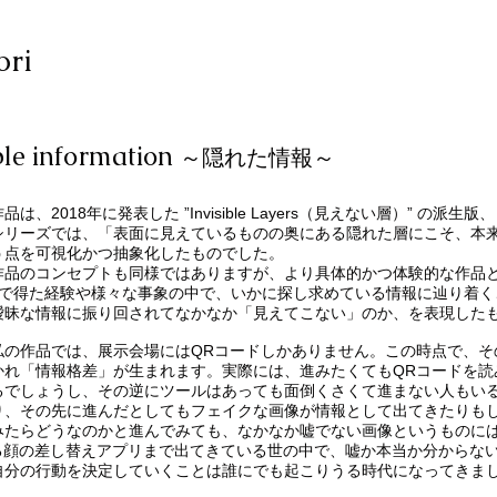
ori
ble information
～隠れた情報～
は、2018年に発表した ”Invisible Layers（見えない層）” の派
シリーズでは、「表面に見えているものの奥にある隠れた層にこそ、本
う点を可視化かつ抽象化したものでした。
品のコンセプトも同様ではありますが、より具体的かつ体験的な作品
間で得た経験や様々な事象の中で、いかに探し求めている情報に辿り着く
曖昧な情報に振り回されてなかなか「見えてこない」のか、を表現した
の作品では、展示会場にはQRコードしかありません。この時点で、そ
かれ「情報格差」が生まれます。実際には、進みたくてもQRコードを読
るでしょうし、その逆にツールはあっても面倒くさくて進まない人もいる
り、その先に進んだとしてもフェイクな画像が情報として出てきたりもし
みたらどうなのかと進んでみても、なかなか嘘でない画像というものに
る顔の差し替えアプリまで出てきている世の中で、嘘か本当か分からな
自分の行動を決定していくことは誰にでも起こりうる時代になってきま